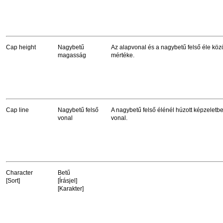
Cap height
Nagybetű
Az alapvonal és a nagybetű felső éle köz
magasság
mértéke.
Cap line
Nagybetű felső
A nagybetű felső élénél húzott képzeletbel
vonal
vonal.
Character
Betű
[Sort]
[Írásjel]
[Karakter]