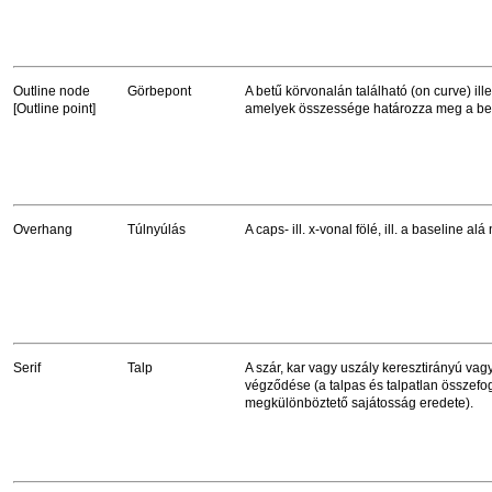
Outline node
Görbepont
A betű körvonalán található (on curve) ill
[Outline point]
amelyek összessége határozza meg a bet
Overhang
Túlnyúlás
A caps- ill. x-vonal fölé, ill. a baseline alá
Serif
Talp
A szár, kar vagy uszály keresztirányú vagy
végződése (a talpas és talpatlan összefo
megkülönböztető sajátosság eredete).