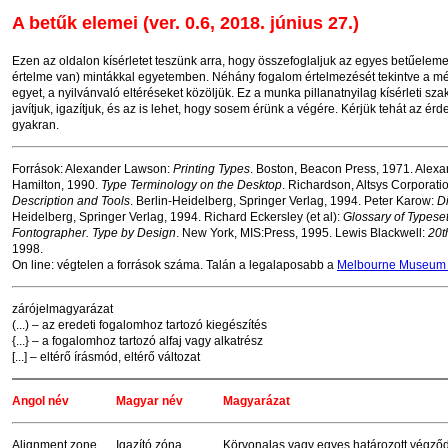
A betűk elemei (ver. 0.6, 2018. június 27.)
Ezen az oldalon kísérletet teszünk arra, hogy összefoglaljuk az egyes betűeleme
értelme van) mintákkal egyetemben. Néhány fogalom értelmezését tekintve a mé
egyet, a nyilvánvaló eltéréseket közöljük. Ez a munka pillanatnyilag kísérleti 
javítjuk, igazítjuk, és az is lehet, hogy sosem érünk a végére. Kérjük tehát az ér
gyakran.
Források: Alexander Lawson:
Printing Types
. Boston, Beacon Press, 1971. Alex
Hamilton, 1990.
Type Terminology on the Desktop
. Richardson, Altsys Corporati
Description and Tools
. Berlin-Heidelberg, Springer Verlag, 1994. Peter Karow:
D
Heidelberg, Springer Verlag, 1994. Richard Eckersley (et al):
Glossary of Typese
Fontographer. Type by Design
. New York, MIS:Press, 1995. Lewis Blackwell:
20t
1998.
On line: végtelen a források száma. Talán a legalaposabb a
Melbourne Museum o
zárójelmagyarázat
(...) – az eredeti fogalomhoz tartozó kiegészítés
{...} – a fogalomhoz tartozó alfaj vagy alkatrész
[...] – eltérő írásmód, eltérő változat
Angol név
Magyar név
Magyarázat
Alignment zone
Igazító zóna
Körvonalas vagy egyes határozott végző