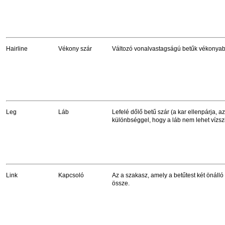
Hairline
Vékony szár
Változó vonalvastagságú betűk vékonyab
Leg
Láb
Lefelé dőlő betű szár (a kar ellenpárja, az
különbséggel, hogy a láb nem lehet vízszi
Link
Kapcsoló
Az a szakasz, amely a betűtest két önálló
össze.