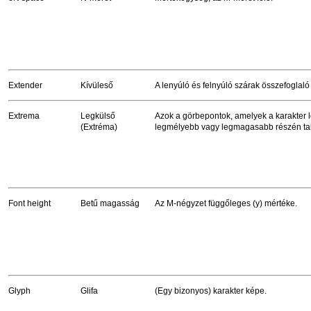
Extender
Kívüleső
A lenyúló és felnyúló szárak összefoglaló
Extrema
Legkülső
Azok a görbepontok, amelyek a karakter l
(Extréma)
legmélyebb vagy legmagasabb részén tal
Font height
Betű magasság
Az M-négyzet függőleges (y) mértéke.
Glyph
Glifa
(Egy bizonyos) karakter képe.