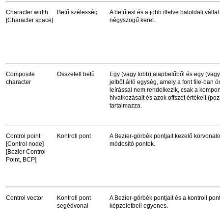
Character width
Betű szélesség
A betűtest és a jobb illetve baloldali válla
[Character space]
négyszögű keret.
Composite
Összetett betű
Egy (vagy több) alapbetűből és egy (vagy 
character
jelből álló egység, amely a font file-ban 
leírással nem rendelkezik, csak a komp
hivatkozásait és azok offszet értékeit (poz
tartalmazza.
Control point
Kontroll pont
A Bezier-görbék pontjait kezelő körvonalon
[Control node]
módosító pontok.
[Bezier Control
Point, BCP]
Control vector
Kontroll pont
A Bezier-görbék pontjait és a kontroll po
segédvonal
képzeletbeli egyenes.