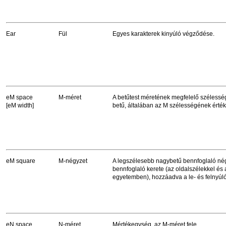
Ear
Fül
Egyes karakterek kinyúló végződése.
eM space
M-méret
A betűtest méretének megfelelő szélessé
[eM width]
betű, általában az M szélességének érték
eM square
M-négyzet
A legszélesebb nagybetű bennfoglaló né
bennfoglaló kerete (az oldalszélekkel és
egyetemben), hozzáadva a le- és felnyúló
eN space
N-méret
Mértékegység, az M-méret fele.