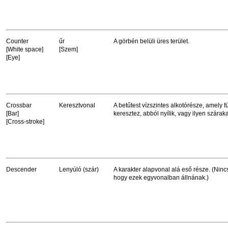
Counter
űr
A görbén belüli üres terület.
[White space]
[Szem]
[Eye]
Crossbar
Keresztvonal
A betűtest vízszintes alkotórésze, amely 
[Bar]
keresztez, abból nyílik, vagy ilyen száraka
[Cross-stroke]
Descender
Lenyúló (szár)
A karakter alapvonal alá eső része. (Ninc
hogy ezek egyvonalban állnának.)