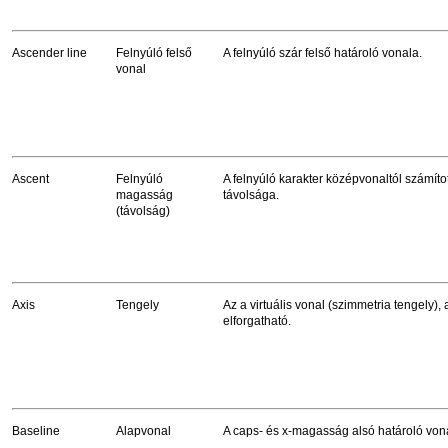
Ascender line
Felnyúló felső
A felnyúló szár felső határoló vonala.
vonal
Ascent
Felnyúló
A felnyúló karakter középvonaltól számít
magasság
távolsága.
(távolság)
Axis
Tengely
Az a virtuális vonal (szimmetria tengely),
elforgatható.
Baseline
Alapvonal
A caps- és x-magasság alsó határoló von