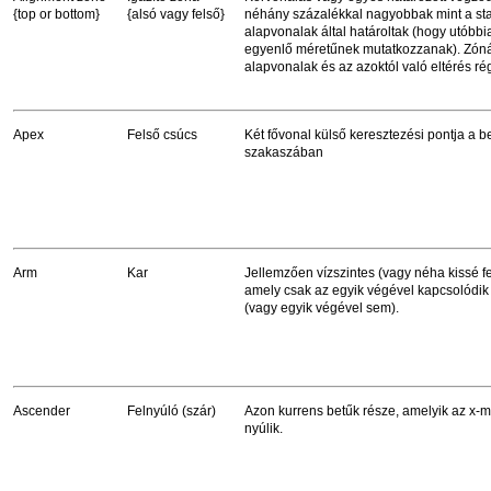
{top or bottom}
{alsó vagy felső}
néhány százalékkal nagyobbak mint a st
alapvonalak által határoltak (hogy utóbbi
egyenlő méretűnek mutatkozzanak). Zón
alapvonalak és az azoktól való eltérés rég
Apex
Felső csúcs
Két fővonal külső keresztezési pontja a be
szakaszában
Arm
Kar
Jellemzően vízszintes (vagy néha kissé fel
amely csak az egyik végével kapcsolódik
(vagy egyik végével sem).
Ascender
Felnyúló (szár)
Azon kurrens betűk része, amelyik az x-
nyúlik.