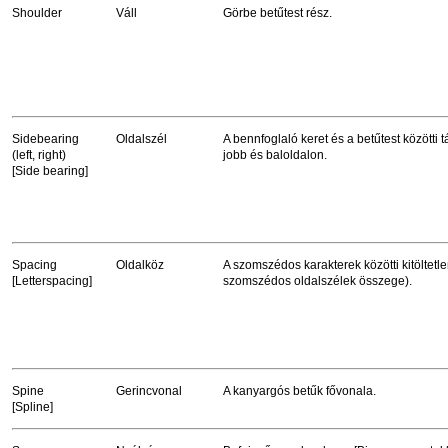
Shoulder
Váll
Görbe betűtest rész.
Sidebearing
Oldalszél
A bennfoglaló keret és a betűtest közötti 
(left, right)
jobb és baloldalon.
[Side bearing]
Spacing
Oldalköz
A szomszédos karakterek közötti kitöltetle
[Letterspacing]
szomszédos oldalszélek összege).
Spine
Gerincvonal
A kanyargós betűk fővonala.
[Spline]