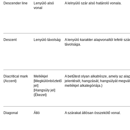
Descender line
Lenyúló alsó
A lelnyúló szár alsó határoló vonala.
vonal
Descent
Lenyúló távolság
A lenyúló karakter alapvonaltól lefelé sz
távolsága.
Diacritical mark
Mellékjel
A betűtest olyan alkatrésze, amely az ala
{Accent}
[Megkülönböztető
jelentését, hangzását, hangsúlyát megvált
jel]
mellékjel alkategóriája.}
[Hangsúly jel]
{Ékezet}
Diagonal
Átló
A szárakat átlósan összekötő vonal.