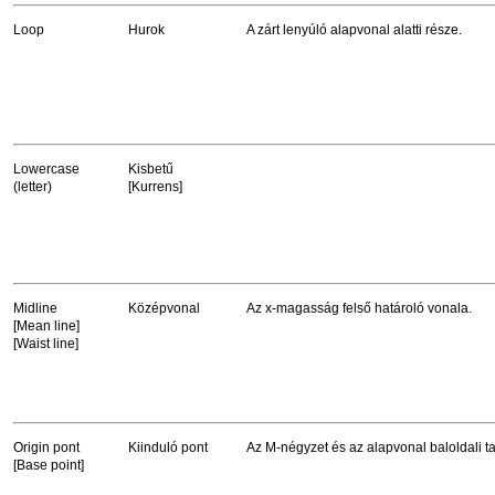
Loop
Hurok
A zárt lenyúló alapvonal alatti része.
Lowercase
Kisbetű
(letter)
[Kurrens]
Midline
Középvonal
Az x-magasság felső határoló vonala.
[Mean line]
[Waist line]
Origin pont
Kiinduló pont
Az M-négyzet és az alapvonal baloldali ta
[Base point]