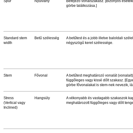
Spur
Nyúlvány
Befejező vonalszakasz. [Bizonyos esetek
görbe találkozása.]
Standard stem
Betű szélesség
A betűtest és a jobb illetve baloldali széle
width
négyszögű keret szélessége.
Stem
Fővonal
A betűtest meghatározó vonalát (vonalait)
függőleges vagy kissé dőlt szakasz. [Egy
görbe fővonalakat is stem-nek nevezik, lá
Stress
Hangsúly
A vékonyabb és vastagabb szakaszok kap
(Vertical vagy
meghatározott függőleges vagy dőlt tenge
Inclined)