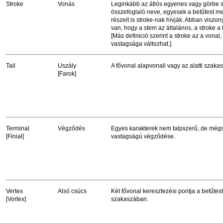
Stroke
Vonás
Leginkább az átlós egyenes vagy görbe 
összefoglaló neve, egyesek a betűtest m
részeit is stroke-nak hívják. Abban viszon
van, hogy a stem az általános, a stroke a
[Más definició szerint a stroke az a vonal
vastagsága változhat.]
Tail
Uszály
A fővonal alapvonali vagy az alatti szakas
[Farok]
Terminal
Végződés
Egyes karakterek nem talpszerű, de még
[Finial]
vastagságú végződése.
Vertex
Alsó csúcs
Két fővonal keresztezési pontja a betűtest
[Vortex]
szakaszában.