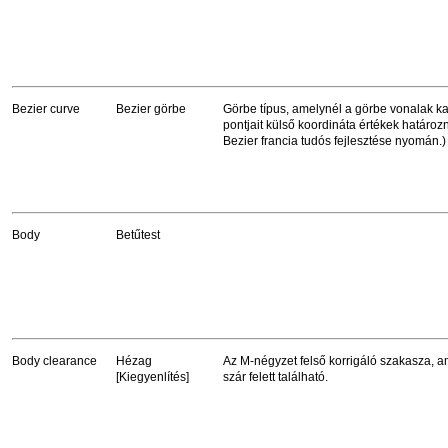
Bezier curve
Bezier görbe
Görbe típus, amelynél a görbe vonalak k
pontjait külső koordináta értékek határoz
Bezier francia tudós fejlesztése nyomán.)
Body
Betűtest
Body clearance
Hézag
Az M-négyzet felső korrigáló szakasza, a
[Kiegyenlítés]
szár felett található.