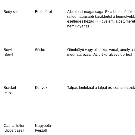
Body size
Betűméret
A betűtest magassága. Ez a betű mérték
(a legmagasabb karaktertől a legmélyebb
esetleges hézag). (Figyelem, a betűmére
nem ugyanaz.)
Bowl
Görbe
Gömbölyű vagy elliptikus vonal, amely a b
[Bow]
meghatározza. [Az űrt körülvevő görbe.]
Bracket
Könyök
Talpas fontoknál a talpat és szárat össze
[Fillet]
Capital letter
Nagybetű
[Uppercase]
[Verzál]