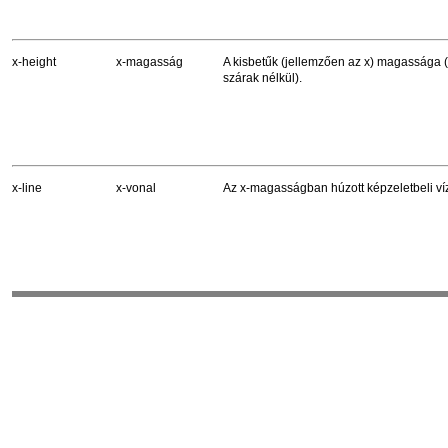
x-height
x-magasság
A kisbetűk (jellemzően az x) magassága (a
szárak nélkül).
x-line
x-vonal
Az x-magasságban húzott képzeletbeli víz